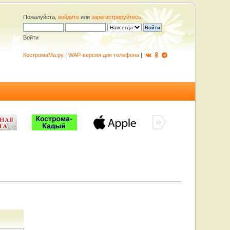
Пожалуйста,
войдите
или
зарегистрируйтесь
.
Войти
КостромаМа.ру
|
WAP-версия для телефона
|