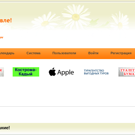
алендарь
Система
Пользователи
Войти
Регистрация
ние!